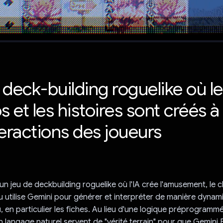
deck-building roguelike où le 
s et les histoires sont créés à 
teractions des joueurs
un jeu de deckbuilding roguelike où l'IA crée l'amusement, le c
jeu utilise Gemini pour générer et interpréter de manière dynam
, en particulier les fiches. Au lieu d'une logique préprogrammé
n langage naturel servent de "vérité terrain" pour que Gemini 