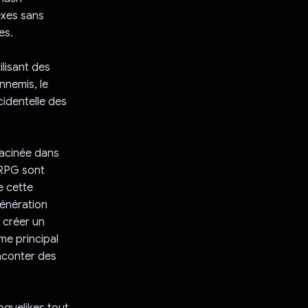
exes sans
es.
lisant des
nnemis, le
cidentelle des
racinée dans
s RPG sont
e cette
génération
 créer un
me principal
aconter des