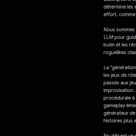
détermine les 
effort, comme
Nous sommes al
LLM pour guide
butin et les r
roguelikes clas
La "génération
les jeux de rôl
passés aux jeu
improvisation.
procédurale à 
gameplay émer
générateur de 
histoires plus