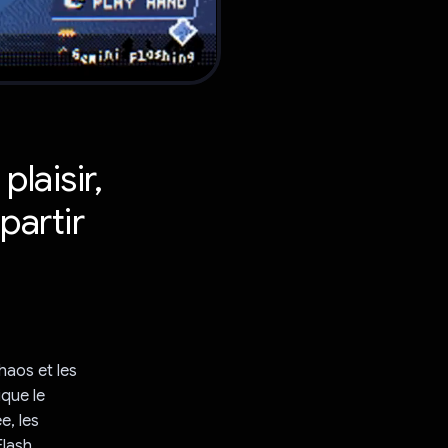
plaisir,
partir
haos et les
ique le
e, les
Flash