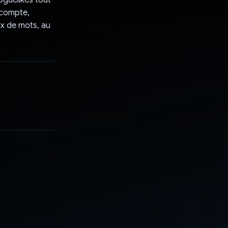
oguelikes tout
 compte,
ux de mots, au