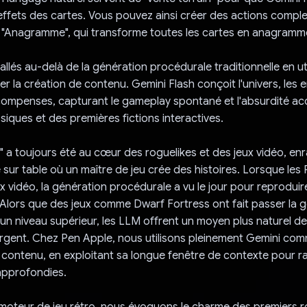
effets des cartes. Vous pouvez ainsi créer des actions compl
 "Anagramme", qui transforme toutes les cartes en anagramm
lés au-delà de la génération procédurale traditionnelle en uti
r la création de contenu. Gemini Flash conçoit l'univers, les e
écompenses, capturant le gameplay spontané et l'absurdité ac
siques et des premières fictions interactives.
" a toujours été au cœur des roguelikes et des jeux vidéo, en
e sur table où un maître de jeu crée des histoires. Lorsque le
x vidéo, la génération procédurale a vu le jour pour reproduir
 Alors que des jeux comme Dwarf Fortress ont fait passer la 
un niveau supérieur, les LLM offrent un moyen plus naturel de
gent. Chez Pen Apple, nous utilisons pleinement Gemini com
contenu, en exploitant sa longue fenêtre de contexte pour r
 approfondies.