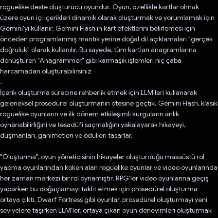
roguelike deste oluşturucu oyundur. Oyun, özellikle kartlar olmak
üzere oyun içi içerikleri dinamik olarak oluşturmak ve yorumlamak için
Gemini'yi kullanır. Gemini Flash'ın kart efektlerini belirlemesi için
önceden programlanmış mantık yerine doğal dil açıklamaları "gerçek
doğruluk" olarak kullanılır. Bu sayede, tüm kartları anagramlarına
dönüştüren "Anagrammer" gibi karmaşık işlemleri hiç çaba
harcamadan oluşturabilirsiniz
.
İçerik oluşturma sürecine rehberlik etmek için LLM'leri kullanarak
geleneksel prosedürel oluşturmanın ötesine geçtik. Gemini Flash, klasik
roguelike oyunların ve ilk dönem etkileşimli kurguların anlık
oynanabilirliğini ve tesadüfi saçmalığını yakalayarak hikayeyi,
düşmanları, ganimetleri ve ödülleri tasarlar.
"Oluşturma", oyun yöneticisinin hikayeler oluşturduğu masaüstü rol
yapma oyunlarından köken alan roguelike oyunlar ve video oyunlarında
her zaman merkezi bir rol oynamıştır. RPG'ler video oyunlarına geçiş
yaparken bu doğaçlamayı taklit etmek için prosedürel oluşturma
ortaya çıktı. Dwarf Fortress gibi oyunlar, prosedürel oluşturmayı yeni
seviyelere taşırken LLM'ler, ortaya çıkan oyun deneyimleri oluşturmak