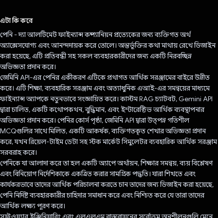
ভোট দিয়েছেন!
এটা কি করে
পেনি - দ্যা আলটিমেট ফাইন্যান্স কম্প্যানিয়ন প্রত্যেকের জন্য ব্যক্তিগত অর্থ
অ্যাক্সেসযোগ্য এবং আনন্দদায়ক করে তোলে। অন্তর্ভূক্তির কথা মাথায় রেখে ডিজাইন
করা হয়েছে, এটি প্রতিবন্ধী সহ সকল ব্যবহারকারীদের জন্য একটি নিরবচ্ছিন্ন
অভিজ্ঞতা প্রদান করে।
জেমিনি API-এর পেনির একীকরণ এটিকে প্রথাগত আর্থিক সরঞ্জামের বাইরে উন্নীত
করে। এটি শিক্ষা, ব্যবহারিক সরঞ্জাম এবং অত্যাধুনিক এআই-এর সমন্বয়ের মাধ্যমে
ফাইন্যান্স অ্যাপকে নতুনভাবে সংজ্ঞায়িত করে। কাস্টম RAG চ্যাটবট, Gemini API
দ্বারা চালিত, একটি কথোপকথন, বুদ্ধিমান, এবং ইন্টারেক্টিভ আর্থিক ব্যবস্থাপনার
অভিজ্ঞতা প্রদান করে। পেনির কোর্স পৃষ্ঠা, জেমিনি API দ্বারা উত্পন্ন গতিশীল
MCQগুলির সাথে মিলিত, একটি আকর্ষক, ব্যক্তিগতকৃত শেখার অভিজ্ঞতা প্রদান
করে, যখন রিয়েল-টাইম ডেটা সহ স্টক মার্কেট সিমুলেটর ব্যবহারিক আর্থিক সরঞ্জাম
সরবরাহ করে।
পেনিকে যা আলাদা করে তা হল একটি অ্যাপে অর্থায়ন, শিক্ষার সমন্বয়, ব্যয় বিশ্লেষণ
এবং বিনিয়োগ নির্দেশিকাকে একত্রিত করার সামগ্রিক পদ্ধতি। যারা শিখতে এবং
কার্যকরভাবে তাদের আর্থিক পরিচালনা করতে চান তাদের জন্য ডিজাইন করা হয়েছে,
পেনি নির্দিষ্ট ব্যবহারকারীর চাহিদার সমাধান করে এবং নিশ্চিত করে যে তারা তাদের
আর্থিক লক্ষ্য পূরণ করে।
সফ্টওয়্যার ইঞ্জিনিয়ারিং এবং এলএলএম বাস্তবায়নের সর্বোত্তম অনুশীলনগুলি মেনে