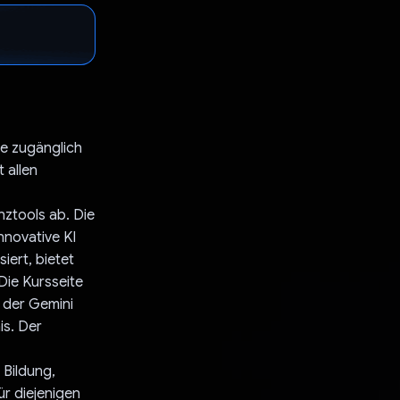
le zugänglich
 allen
nztools ab. Die
nnovative KI
iert, bietet
 Die Kursseite
 der Gemini
is. Der
 Bildung,
r diejenigen