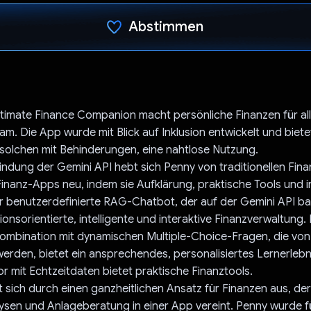
Abstimmen
Du hast abgestimmt
timate Finance Companion macht persönliche Finanzen für al
am. Die App wurde mit Blick auf Inklusion entwickelt und bietet
solchen mit Behinderungen, eine nahtlose Nutzung.
indung der Gemini API hebt sich Penny von traditionellen Fina
Finanz-Apps neu, indem sie Aufklärung, praktische Tools und i
r benutzerdefinierte RAG-Chatbot, der auf der Gemini API bas
onsorientierte, intelligente und interaktive Finanzverwaltung.
Kombination mit dynamischen Multiple-Choice-Fragen, die von
werden, bietet ein ansprechendes, personalisiertes Lernerlebn
r mit Echtzeitdaten bietet praktische Finanztools.
 sich durch einen ganzheitlichen Ansatz für Finanzen aus, der
sen und Anlageberatung in einer App vereint. Penny wurde fü