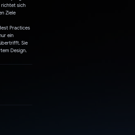
richtet sich
en Ziele
Best Practices
nur ein
ertrifft. Sie
ertem Design.