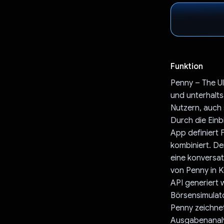
Funktion
Penny – The Ul
und unterhalts
Nutzern, auch 
Durch die Einb
App definiert 
kombiniert. De
eine konversati
von Penny in 
API generiert 
Börsensimulato
Penny zeichnet
Ausgabenanaly