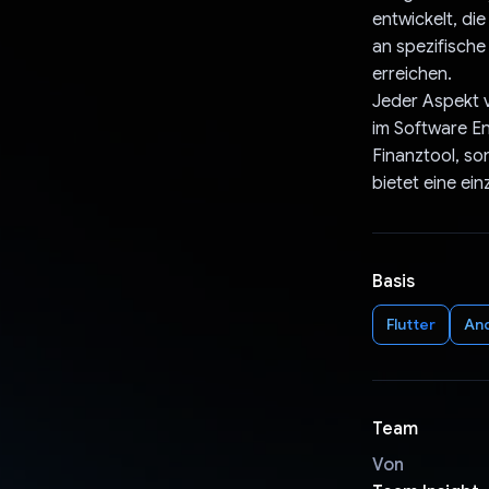
entwickelt, di
an spezifische
erreichen.
Jeder Aspekt v
im Software En
Finanztool, so
bietet eine ei
Basis
Flutter
An
Team
Von