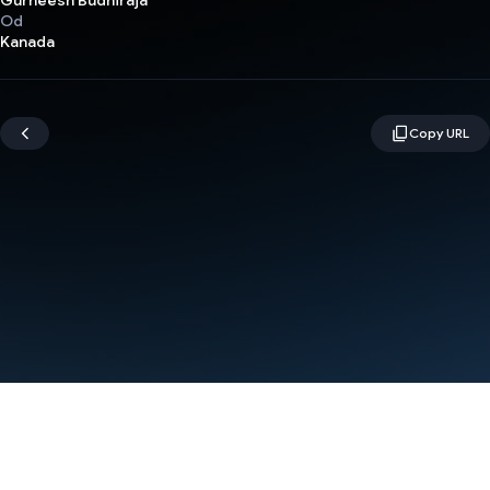
Gurneesh Budhiraja
Od
Kanada