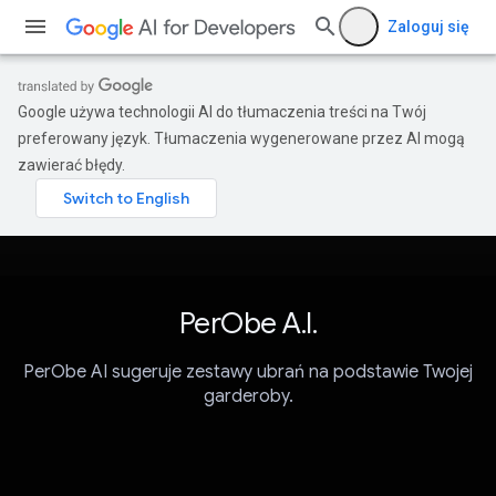
Zaloguj się
Google używa technologii AI do tłumaczenia treści na Twój
preferowany język. Tłumaczenia wygenerowane przez AI mogą
zawierać błędy.
PerObe A.I.
PerObe AI sugeruje zestawy ubrań na podstawie Twojej
garderoby.