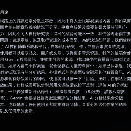
已投票！
用途
網路上的資訊通常分散且零散，因此不肖人士很容易操縱內容，例如裁剪
圖片並在斷章取義的情況下分享。事實查核通常需要花費大量時間和心
力，因此不同人自行研究後，得出的結論可能不一致。我們發現兩個主要
問題：資訊零散，以及取得資訊的成本高昂。為解決這些問題，我們建構
了 AI 技術輔助系統和平台，自動執行研究工作，並整合事實查核資源。
使用者可以選取貼文、圖片或文章，取得更多背景資訊。我們的後端會使
用 Gemini 搜尋資訊，並收集可靠的來源，找出缺少的背景資訊或錯誤資
訊。如果內容尚未探索過，就會儲存在向量資料庫中；如果已探索過，我
們會擷取現有的分析結果。外掛程式的側邊面板會顯示其他背景資訊、來
源和含有類似圖片的網站。使用者可以按一下「討論」按鈕，在網站上開
啟結果，社群成員可以針對所用來源按讚或按下反對，評估 AI 的分析結
果。一旦觸發重新評估條件 (可根據觀看次數、互動次數、讚數和噓數
等)，Gemini 會根據社群貢獻重新評估分析結果。AI 分析結果會分版
本。也就是說，任何使用者都能瀏覽時間軸，查看分析迭代作業的結果，
以及任何來源更新。