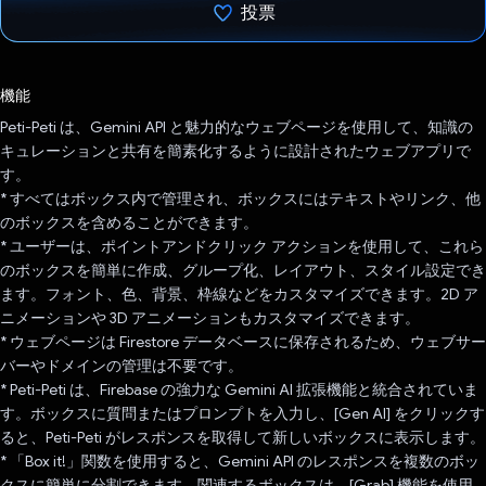
投票
投票済み
機能
Peti-Peti は、Gemini API と魅力的なウェブページを使用して、知識の
キュレーションと共有を簡素化するように設計されたウェブアプリで
す。
* すべてはボックス内で管理され、ボックスにはテキストやリンク、他
のボックスを含めることができます。
* ユーザーは、ポイントアンドクリック アクションを使用して、これら
のボックスを簡単に作成、グループ化、レイアウト、スタイル設定でき
ます。フォント、色、背景、枠線などをカスタマイズできます。2D ア
ニメーションや 3D アニメーションもカスタマイズできます。
* ウェブページは Firestore データベースに保存されるため、ウェブサー
バーやドメインの管理は不要です。
* Peti-Peti は、Firebase の強力な Gemini AI 拡張機能と統合されていま
す。ボックスに質問またはプロンプトを入力し、[Gen AI] をクリックす
ると、Peti-Peti がレスポンスを取得して新しいボックスに表示します。
* 「Box it!」関数を使用すると、Gemini API のレスポンスを複数のボッ
クスに簡単に分割できます。関連するボックスは、[Grab] 機能を使用