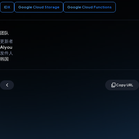
IDX
Google Cloud Storage
Google Cloud Functions
团队
更新者
AIyou
发件人
韩国