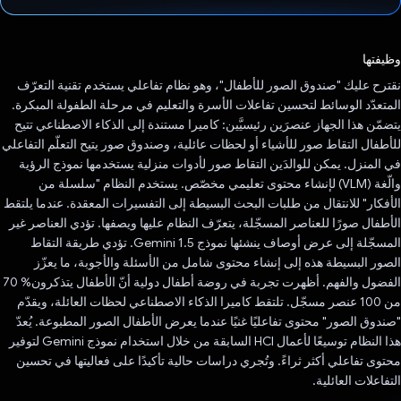
تم التصويت.
وظيفتها
نقترح عليك "صندوق الصور للأطفال"، وهو نظام تفاعلي يستخدم تقنية التعرّف
المتعدّد الوسائط لتحسين تفاعلات الأسرة والتعليم في مرحلة الطفولة المبكرة.
يتضمّن هذا الجهاز عنصرَين رئيسيَّين: كاميرا مستندة إلى الذكاء الاصطناعي تتيح
للأطفال التقاط صور للأشياء أو لحظات عائلية، وصندوق صور يتيح التعلّم التفاعلي
في المنزل. يمكن للوالدَين التقاط صور لأدوات منزلية يستخدمها نموذج الرؤية
والّغة (VLM) لإنشاء محتوى تعليمي مخصّص. يستخدم النظام "سلسلة من
الأفكار" للانتقال من طلبات البحث البسيطة إلى التفسيرات المعقدة. عندما يلتقط
الأطفال صورًا للعناصر المسجّلة، يتعرّف النظام عليها ويصفها. تؤدي العناصر غير
المسجّلة إلى عرض أوصاف ينشئها نموذج Gemini 1.5. تؤدي طريقة التقاط
الصور البسيطة هذه إلى إنشاء محتوى شامل من الأسئلة والأجوبة، ما يعزّز
الفضول والفهم. أظهرت تجربة في روضة أطفال دولية أنّ الأطفال يتذكرون% 70
من 100 عنصر مسجّل. تلتقط كاميرا الذكاء الاصطناعي لحظات العائلة، ويقدّم
"صندوق الصور" محتوى تفاعليًا غنيًا عندما يعرض الأطفال الصور المطبوعة. يُعدّ
هذا النظام توسيعًا لأعمال HCI السابقة من خلال استخدام نموذج Gemini لتوفير
محتوى تفاعلي أكثر ثراءً. وتُجري دراسات حالية تأكيدًا على فعاليتها في تحسين
التفاعلات العائلية.