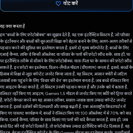
वोट करें
वोट कर दिया है!
यह क्या करता है
हम "बच्चों के लिए फ़ोटोबॉक्स" का सुझाव देते हैं. यह एक इंटरैक्टिव सिस्टम है, जो परिवार
के इंटरैक्शन और बच्चों की शुरुआती शिक्षा को बेहतर बनाने के लिए, अलग-अलग तरीकों से
पहचान करने की सुविधा का इस्तेमाल करता है. इसमें दो मुख्य कॉम्पोनेंट हैं: बच्चों के लिए
एआई कैमरा, ताकि वे किसी ऑब्जेक्ट या परिवार के पलों की फ़ोटो खींच सकें. साथ ही, घर
पर इंटरैक्टिव तरीके से सीखने के लिए फ़ोटोबॉक्स. माता-पिता घर के सामान की फ़ोटो खींच
सकते हैं. इन फ़ोटो का इस्तेमाल, विज़न-लैंग्वेज मॉडल (वीएलएम) करता है. इससे, बच्चों के
हिसाब से शिक्षा से जुड़ा कॉन्टेंट जनरेट किया जाता है. यह सिस्टम, आसान क्वेरी से जटिल
जवाबों तक पहुंचने के लिए 'विचार की चेन' का इस्तेमाल करता है. जब बच्चे रजिस्टर किए
गए आइटम कैप्चर करते हैं, तो सिस्टम उनकी पहचान करता है और उनके बारे में बताता है.
रजिस्टर नहीं किए गए आइटम, Gemini 1.5 मॉडल से जनरेट किए गए ब्यौरे को ट्रिगर करते
हैं. फ़ोटो कैप्चर करने का यह आसान तरीका, सवाल-जवाब वाला ज़्यादा कॉन्टेंट जनरेट
करता है. इससे दर्शकों की दिलचस्पी और समझ बढ़ती है. एक अंतरराष्ट्रीय किंडरगार्टन में
किए गए पायलट कार्यक्रम में, बच्चों ने रजिस्टर किए गए 100 ऑब्जेक्ट में से 70% को याद
किया. एआई कैमरा, परिवार के साथ बिताए गए पलों की यादें कैप्चर करता है. साथ ही, जब
बच्चे प्रिंट की गई फ़ोटो दिखाते हैं, तो फ़ोटोबॉक्स ज़्यादा इंटरैक्टिव कॉन्टेंट दिखाता है. यह
सिस्टम, बेहतर इंटरैक्टिव कॉन्टेंट के लिए Gemini मॉडल का इस्तेमाल करके, एचसीआई