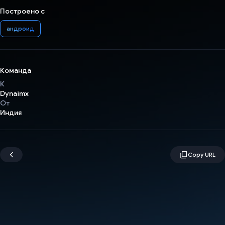
Построено с
андроид
Команда
К
Dynaimx
От
Индия