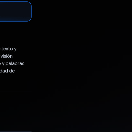
ntexto y
visión
o y palabras
idad de