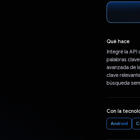
Qué hace
Integré la API
palabras clave
avanzada de la
clave relevant
búsqueda semá
Con la tecnol
Android
C