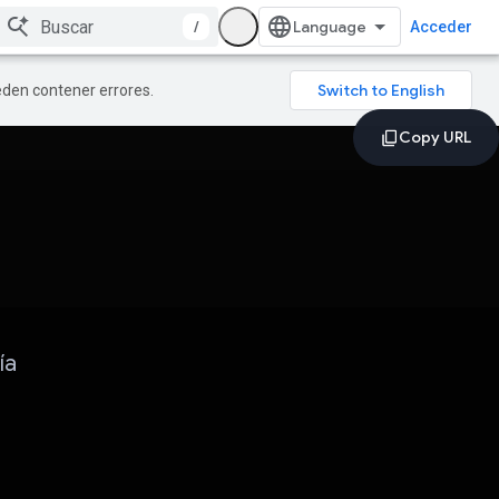
/
Acceder
ueden contener errores.
ía