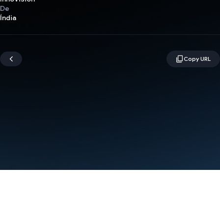
De
Índia