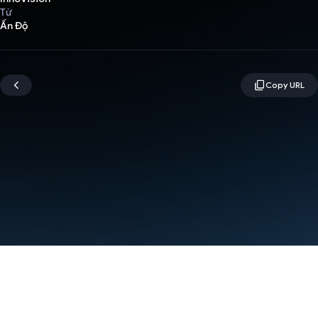
Từ
Ấn Độ