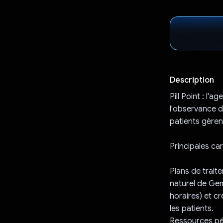
Description
Pill Point : l'
l'observance de
patients gèren
Principales ca
Plans de trait
naturel de Gem
horaires) et c
les patients.
Ressources pé