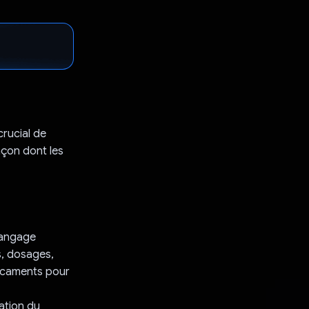
crucial de
açon dont les
 langage
s, dosages,
dicaments pour
ation du