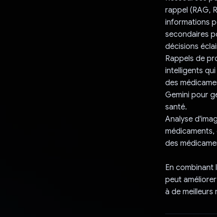
rappel (RAG, R
informations p
secondaires po
décisions éclai
Rappels de pro
intelligents q
des médicaments
Gemini pour gé
santé.
Analyse d'imag
médicaments, e
des médicament
En combinant l'
peut améliorer
à de meilleurs