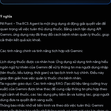
Đã bình chọn!
Ý nghĩa
Pill Point – The RCS Agent là một ứng dụng di động giải quyết vấn đề
quan trọng về việc tuân thủ dùng thuốc. Bằng cách tận dụng API
Gemini, ứng dụng này đã thay đổi cách bệnh nhân quản lý thuốc, giúp
cải thiện kết quả sức khoẻ.
Các tính năng chính và tính năng tích hợp với Gemini:
Lịch dùng thuốc được cá nhân hoá: Ứng dụng sử dụng tính năng hiểu
ngôn ngữ tự nhiên của Gemini để xử lý thông tin mà người dùng nhập
(tên thuốc, liều lượng, thời gian) và tạo lịch trình tuỳ chỉnh. Điều này
giúp đơn giản hoá việc quản lý thuốc cho bệnh nhân.
Tài nguyên giáo dục: Các tính năng RAG (Tạo dữ liệu tăng cường truy
xuất) của Gemini được khai thác để cung cấp thông tin phù hợp theo
ngữ cảnh về thuốc, các tác dụng phụ tiềm ẩn và tương tác, giúp người
dùng đưa ra quyết định sáng suốt.
Thông báo nhắc nhở về tiến trình và theo dõi việc tuân thủ: Gemini
cung cấp thông báo nhắc nhở thông minh có xem xét các lựa chọn ưu