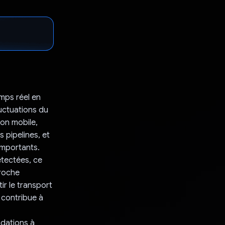
emps réel en
luctuations du
ion mobile,
 pipelines, et
importants.
étectées, ce
proche
ir le transport
 contribue à
ndations à