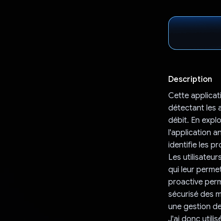
Description
Cette applicat
détectant les a
débit. En expl
l'application 
identifie les 
Les utilisateu
qui leur perm
proactive perm
sécurisé des m
une gestion des
J'ai donc util