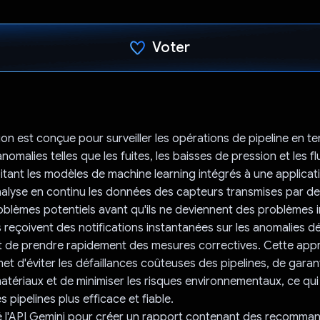
Voter
J'ai voté !
ion est conçue pour surveiller les opérations de pipeline en t
nomalies telles que les fuites, les baisses de pression et les f
oitant les modèles de machine learning intégrés à une applicat
analyse en continu les données des capteurs transmises par des
problèmes potentiels avant qu'ils ne deviennent des problèmes 
rs reçoivent des notifications instantanées sur les anomalies d
et de prendre rapidement des mesures correctives. Cette ap
et d'éviter les défaillances coûteuses des pipelines, de garant
atériaux et de minimiser les risques environnementaux, ce qui
 pipelines plus efficace et fiable.
isé l'API Gemini pour créer un rapport contenant des recomma