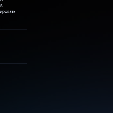
я,
зировать