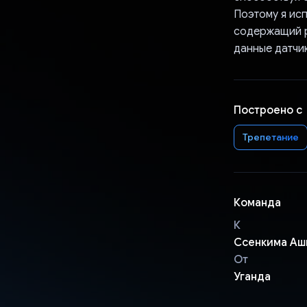
Поэтому я исп
содержащий р
данные датчи
Построено с
Трепетание
Команда
К
Ссенкима А
От
Уганда