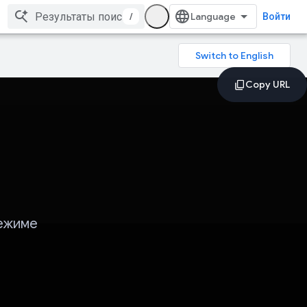
/
Войти
режиме