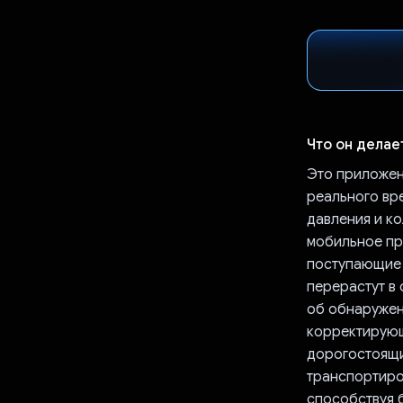
Что он делае
Это приложен
реального вр
давления и к
мобильное пр
поступающие 
перерастут в
об обнаружен
корректирующ
дорогостоящи
транспортиро
способствуя 