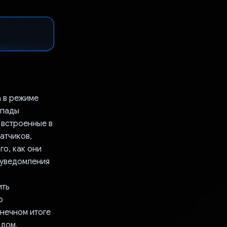
 в режиме
епады
 встроенные в
атчиков,
о, как они
 уведомления
ить
ю
онечном итоге
одом.