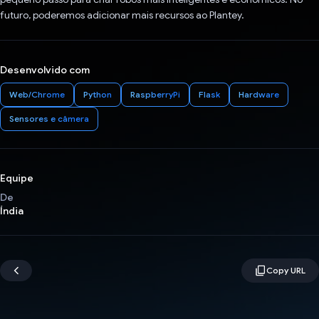
futuro, poderemos adicionar mais recursos ao Plantey.
Desenvolvido com
Web/Chrome
Python
RaspberryPi
Flask
Hardware
Sensores e câmera
Equipe
De
Índia