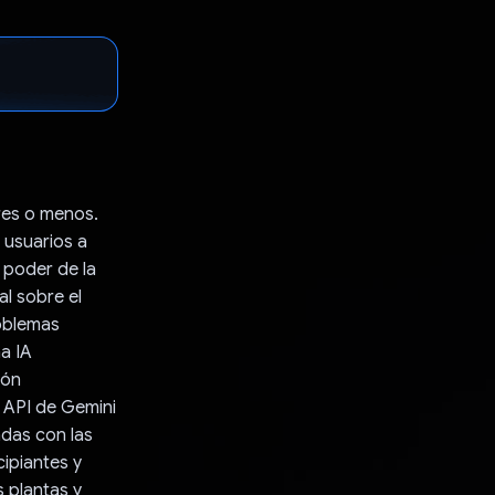
res o menos.
s usuarios a
 poder de la
l sobre el
roblemas
a IA
ión
a API de Gemini
adas con las
cipiantes y
 plantas y