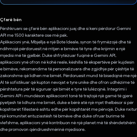
Votuar!
Çfarë bën
Përshkruani se çfarë bën aplikacioni juaj dhe si keni përdorur Gemini
API me 1500 karaktere ose më pak.
Aplikacioni ynë, Mbjellja e një Bote Ideale, synon të frymëzojë dhe të
ndihmojë përdoruesit në rritjen e bimëve të tyre dhe krijimin e një
mjedisi më të gjelbër. Duke shfrytëzuar fuqinë e Gemini API,
aplikacioni ynë ofron në kohë reale, këshilla të ekspertëve për kujdesin
e bimëve, rekomandime të personalizuara dhe zgjidhje për çështje të
zakonshme që lidhen me bimët. Përdoruesit mund të bisedojnë me një
AI të sofistikuar që kupton nevojat e tyre unike dhe ofron udhëzime të
përshtatura për të siguruar që bimët e tyre të lulëzojnë. Integrimi i
Gemini API i mundëson aplikacionit tonë të trajtojë një gamë të gjerë
pyetjesh të lidhura me bimët, duke e bërë atë një mjet thelbësor si për
kopshtarët fillestarë ashtu edhe për kopshtarët me përvojë. Duke nxitur
një komunitet entuziastësh të bimëve dhe duke ofruar burime të
vlefshme, aplikacioni ynë kontribuon në një planet më të shëndetshëm
dhe promovon qëndrueshmërinë mjedisore.