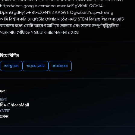
https://docs.google.com/document/d/1gVKbK_QCo14-
DpEnGgdHy1wHBtFcXFNYh1AAGVTrQgw/edit?usp=sharing
আমি বিশ্বাস করি যে প্লেটোর খেলার মাঠের সমস্ত STEM বিষয়গুলির জন্য ছোট
বাচ্চাদের মধ্যে একটি আবেগ জাগিয়ে তোলার এবং তাদের সম্পূর্ণ বুদ্ধিবৃত্তিক
সম্ভাবনায় পৌঁছাতে সহায়তা করার সম্ভাবনা রয়েছে৷
দিয়ে নির্মিত
অ্যান্ড্রয়েড
ওয়েব/ক্রোম
ফায়ারবেস
দল
দ্বারা
টিম ChiaraMail
থেকে
ফ্রান্স