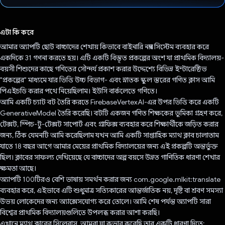
ভোট দিয়েছেন!
এটা কি করে
আমার অ্যাপটি ছোট বাচ্চাদের শেখায় কিভাবে বাইনারি নম্বর সিস্টেম ব্যবহার করে
একদিকে 31 গণনা করতে হয়। এটি একটি বিস্তৃত প্রকল্পের অংশ যা প্রাথমিক বিদ্যালয়-
বয়সী শিশুদের কাছে গণিতের সৌন্দর্য প্রকাশ করার উদ্দেশ্যে বিভিন্ন ইন্টারেক্টিভ
"প্রকল্পের" মাধ্যমে যার ভিত্তি উচ্চ বিভাগ- এবং স্নাতক স্কুল স্তরের গণিত ক্লাস আমি
পিএইচডি করার পথে নিয়েছিলাম। ইউসি বার্কলেতে গণিতে।
আমি একটি চ্যাট বট তৈরি করতে FirebaseVertexAI-এর উপর ভিত্তি করে একটি
GenerativeModel তৈরি করেছি। বটটি একজন গণিত শিক্ষকের ভূমিকা গ্রহণ করে,
টেক্সট, স্পিচ-টু-টেক্সট সাপোর্ট এবং গ্রাফিক্স ব্যবহার করে শিক্ষার্থীকে জড়িত করার
জন্য, ঠিক যেমনটি আমি করেছিলাম যখন আমি একটি সাপ্তাহিক ম্যাথ ক্লাব চালাতাম
যাতে 18 বছর আগে আমার মেয়ের প্রাথমিক বিদ্যালয়ের জন্য এই প্রকল্পটি অন্তর্ভুক্ত
ছিল। ক্লাবের সাফল্য দেখিয়েছে যে বাচ্চাদের অল্প বয়সে উন্নত গাণিতিক ধারণা শেখার
ক্ষমতা আছে।
অ্যাপটি 100টিরও বেশি ভাষায় সমর্থন করার জন্য com.google.mlkit:translate
ব্যবহার করে, এইভাবে এটি শুধুমাত্র সত্যিকারের আন্তর্জাতিক নয়, দৃষ্টি বা শ্রবণ সমস্যা
উভয় লোকেদের জন্য অ্যাক্সেসযোগ্য করে তোলে। আমি শেষ পর্যন্ত অ্যাপটি সারা
বিশ্বের প্রাথমিক বিদ্যালয়গুলিতে উপলব্ধ করার আশা করছি।
এখানে ম্যাথ ক্লাবের সিলেবাস, আমরা যা কভার করেছি তার একটি ধারণা দিতে: