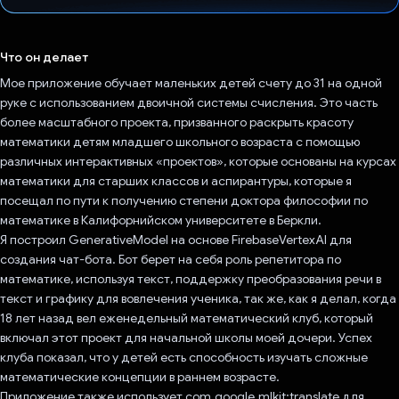
Проголосовал!
Что он делает
Мое приложение обучает маленьких детей счету до 31 на одной
руке с использованием двоичной системы счисления. Это часть
более масштабного проекта, призванного раскрыть красоту
математики детям младшего школьного возраста с помощью
различных интерактивных «проектов», которые основаны на курсах
математики для старших классов и аспирантуры, которые я
посещал по пути к получению степени доктора философии по
математике в Калифорнийском университете в Беркли.
Я построил GenerativeModel на основе FirebaseVertexAI для
создания чат-бота. Бот берет на себя роль репетитора по
математике, используя текст, поддержку преобразования речи в
текст и графику для вовлечения ученика, так же, как я делал, когда
18 лет назад вел еженедельный математический клуб, который
включал этот проект для начальной школы моей дочери. Успех
клуба показал, что у детей есть способность изучать сложные
математические концепции в раннем возрасте.
Приложение также использует com.google.mlkit:translate для