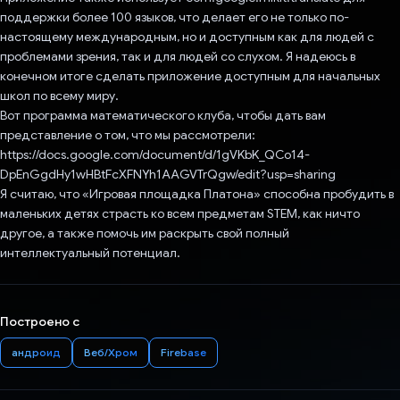
поддержки более 100 языков, что делает его не только по-
настоящему международным, но и доступным как для людей с
проблемами зрения, так и для людей со слухом. Я надеюсь в
конечном итоге сделать приложение доступным для начальных
школ по всему миру.
Вот программа математического клуба, чтобы дать вам
представление о том, что мы рассмотрели:
https://docs.google.com/document/d/1gVKbK_QCo14-
DpEnGgdHy1wHBtFcXFNYh1AAGVTrQgw/edit?usp=sharing
Я считаю, что «Игровая площадка Платона» способна пробудить в
маленьких детях страсть ко всем предметам STEM, как ничто
другое, а также помочь им раскрыть свой полный
интеллектуальный потенциал.
Построено с
андроид
Веб/Хром
Firebase