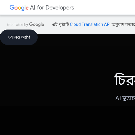
এই পৃষ্ঠাটি
Cloud Translation API
অনুবাদ করেছ
আরও অ্যাপ
চির
AI স্ক্