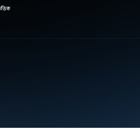
ত্তিক