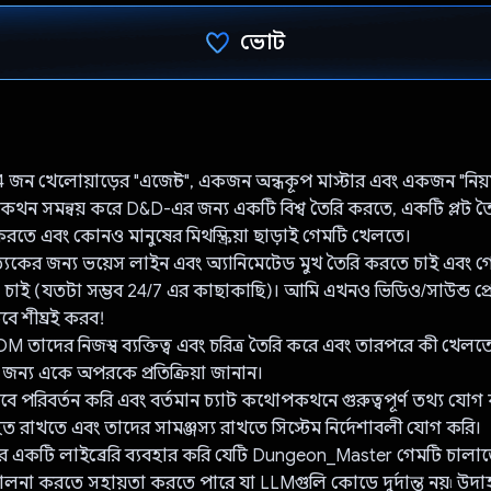
ভোট
ভোট দিয়েছেন!
 জন খেলোয়াড়ের "এজেন্ট", একজন অন্ধকূপ মাস্টার এবং একজন "নি
থন সমন্বয় করে D&D-এর জন্য একটি বিশ্ব তৈরি করতে, একটি প্লট ত
 করতে এবং কোনও মানুষের মিথস্ক্রিয়া ছাড়াই গেমটি খেলতে।
্যেকের জন্য ভয়েস লাইন এবং অ্যানিমেটেড মুখ তৈরি করতে চাই এবং গ
রতে চাই (যতটা সম্ভব 24/7 এর কাছাকাছি)। আমি এখনও ভিডিও/সাউন্ড প
তবে শীঘ্রই করব!
M তাদের নিজস্ব ব্যক্তিত্ব এবং চরিত্র তৈরি করে এবং তারপরে কী খেল
জন্য একে অপরকে প্রতিক্রিয়া জানান।
 পরিবর্তন করি এবং বর্তমান চ্যাট কথোপকথনে গুরুত্বপূর্ণ তথ্য যোগ
ত রাখতে এবং তাদের সামঞ্জস্য রাখতে সিস্টেম নির্দেশাবলী যোগ করি।
ির একটি লাইব্রেরি ব্যবহার করি যেটি Dungeon_Master গেমটি চালা
লনা করতে সহায়তা করতে পারে যা LLMগুলি কোডে দুর্দান্ত নয়৷ উদাহর