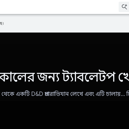
ে।
কালের জন্য ট্যাবলেটপ খ
র্যাচ থেকে একটি D&D প্রচারাভিযান লেখে এবং এটি চালায়...