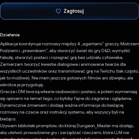
Zagłosuj
Głos oddany
Działanie
Aplikacja koordynuje rozmowy między 4 „agentami” graczy, Mistrzem
Podziemi i „prawnikiem”, aby stworzyć świat do gry D&D, wymyślić
fabułę, stworzyć postaci i rozegrać grę bez udziału człowieka.
Zamierzam tworzyć kwestie dialogowe i animowane twarze dla
wszystkich uczestników oraz transmitować grę na Twitchu (tak często,
jak to możliwe). Nie mam jeszcze gotowych filmów ani dźwięku, ale
wkrótce je przygotuję.
Gracze i DM tworzą własne osobowości i postaci, a potem wymieniają
się opiniami na temat tego, co byłoby fajne do zagrania i oglądania.
Dynamicznie zmieniam i dodaję ważne informacje do bieżącej
rozmowy na czacie oraz instrukcji systemu, aby wszyscy byli na
bieżąco.
Używam biblioteki promptów, do której Dungeon_Master ma dostęp,
aby ułatwić prowadzenie gry i zarządzać rzeczami, które LLM nie