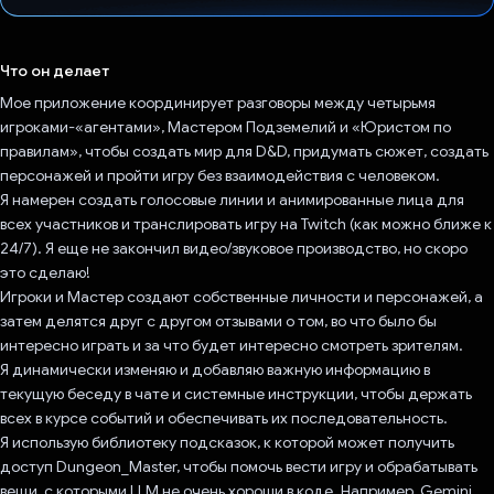
Проголосовал!
Что он делает
Мое приложение координирует разговоры между четырьмя
игроками-«агентами», Мастером Подземелий и «Юристом по
правилам», чтобы создать мир для D&D, придумать сюжет, создать
персонажей и пройти игру без взаимодействия с человеком.
Я намерен создать голосовые линии и анимированные лица для
всех участников и транслировать игру на Twitch (как можно ближе к
24/7). Я еще не закончил видео/звуковое производство, но скоро
это сделаю!
Игроки и Мастер создают собственные личности и персонажей, а
затем делятся друг с другом отзывами о том, во что было бы
интересно играть и за что будет интересно смотреть зрителям.
Я динамически изменяю и добавляю важную информацию в
текущую беседу в чате и системные инструкции, чтобы держать
всех в курсе событий и обеспечивать их последовательность.
Я использую библиотеку подсказок, к которой может получить
доступ Dungeon_Master, чтобы помочь вести игру и обрабатывать
вещи, с которыми LLM не очень хороши в коде. Например, Gemini