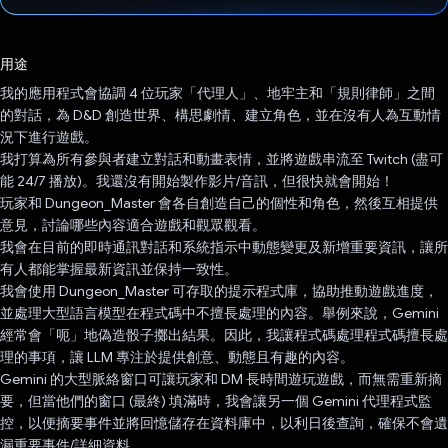
已投票！
用途
我的應用程式會協調 4 位玩家「代理人」、地牢主和「規則律師」之間
的對話，為 D&D 創造世界、構思劇情、建立角色，並在沒有人為互動情
況下進行遊戲。
我打算為所有參與者建立對話和動畫表情，並將遊戲串流至 Twitch (盡可
能 24/7 播放)。我還沒有開始製作影片/音訊，但很快就會開始！
玩家和 Dungeon_Master 會各自創造自己的個性和角色，然後互相提供
意見，討論哪些內容適合遊戲和觀眾觀看。
我會在目前的即時通訊對話和系統指示中動態變更及新增重要資訊，讓所
有人都能掌握最新資訊並保持一致性。
我會使用 Dungeon_Master 可存取的提示程式庫，協助推動遊戲進度，
並處理大型語言模型在程式碼中不擅長處理的內容。舉例來說，Gemini
經常會「呃」地偽造骰子擲出結果。因此，我讓程式碼處理程式碼擅長處
理的事項，讓 LLM 專注於提供創意、動態且有趣的內容。
Gemini 的大型脈絡窗口可讓玩家和 DM 長時間遊玩遊戲，而無需重新摘
要，但當他們的窗口 (最終) 填滿時，我會讓另一個 Gemini 代理程式監
控，以便摘要事件並將回憶儲存在資料庫中，以利日後查詢，確保不會遺
漏重要事件/詳細資料。