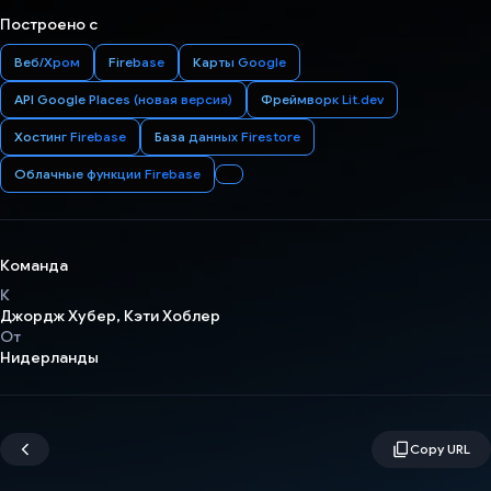
Построено с
Веб/Хром
Firebase
Карты Google
API Google Places (новая версия)
Фреймворк Lit.dev
Хостинг Firebase
База данных Firestore
Облачные функции Firebase
Команда
К
Джордж Хубер, Кэти Хоблер
От
Нидерланды