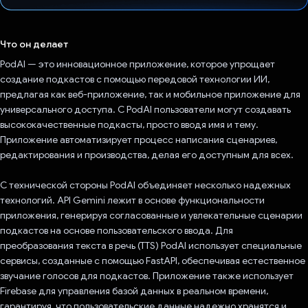
Проголосовал!
Что он делает
PodAI — это инновационное приложение, которое упрощает
создание подкастов с помощью передовой технологии ИИ,
предлагая как веб-приложение, так и мобильное приложение для
универсального доступа. С PodAI пользователи могут создавать
высококачественные подкасты, просто вводя имя и тему.
Приложение автоматизирует процесс написания сценариев,
редактирования и производства, делая его доступным для всех.
С технической стороны PodAI объединяет несколько надежных
технологий. API Gemini лежит в основе функциональности
приложения, генерируя согласованные и увлекательные сценарии
подкастов на основе пользовательского ввода. Для
преобразования текста в речь (TTS) PodAI использует специальные
сервисы, созданные с помощью FastAPI, обеспечивая естественное
звучание голосов для подкастов. Приложение также использует
Firebase для управления базой данных в реальном времени,
гарантируя, что пользовательские данные надежно хранятся и