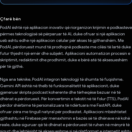
Votuar!
Çfarë bën
PodAI është një aplikacion inovativ që riorganizon krijimin e podkasteve
përmes teknologjisë së përparuar të AI, duke ofruar si një aplikacion
ueb ashtu edhe një aplikacion celular për akses të gjithanshëm. Me
PodAI, përdoruesit mund të prodhojnë podkaste me cilësi të lartë duke
futur thjesht një emër dhe subjekt. Aplikacioni automatizon procesin e
skriptimit, redaktimit dhe prodhimit, duke e bërë atë të aksesueshëm
për të gjithë.
Nga ana teknike, PodAI integron teknologji të shumta të fuqishme.
Gemini API është në thelb të funksionalitetit të aplikacionit, duke
gjeneruar skripta podcast koherente dhe tërheqëse bazuar në të
dhënat e përdoruesit. Për konvertimin e tekstit në të folur (TTS), PodAI
përdor shërbime të personalizuara të ndërtuara me FastAPI, duke
ofruar zëra me tingull natyral për podkastet. Aplikacioni mbështetet
gjithashtu në Firebase për menaxhimin e bazës së të dhënave në kohë
reale, duke siguruar që të dhënat e përdoruesit të ruhen në mënyrë të
sigurt dhe lehtësisht të aksesueshme si në platformat e internetit ashtu