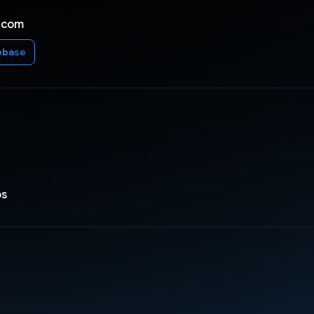
 com
ebase
os