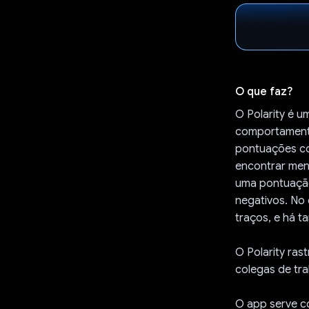
O que faz?
O Polarity é u
comportamentos
pontuações co
encontrar men
uma pontuação
negativos. No
traços, e há t
O Polarity ras
colegas de tra
O app serve c