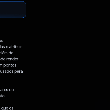
os
s e atribuir
além de
ode render
am pontos
s usados para
iares ou
nto.
 que os