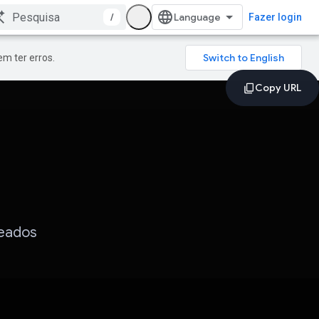
/
Fazer login
m ter erros.
reados