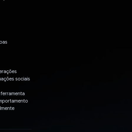
soas
terações
uações sociais
 ferramenta
omportamento
almente