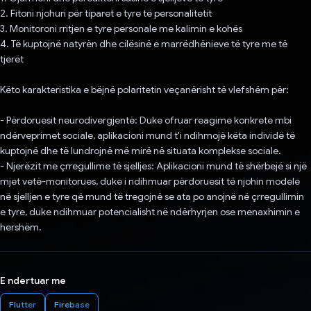
2. Fitoni njohuri për tiparet e tyre të personalitetit
3. Monitoroni rritjen e tyre personale me kalimin e kohës
4. Të kuptojnë natyrën dhe cilësinë e marrëdhënieve të tyre me të
tjerët
Këto karakteristika e bëjnë polaritetin veçanërisht të vlefshëm për:
- Përdoruesit neurodivergjentë: Duke ofruar reagime konkrete mbi
ndërveprimet sociale, aplikacioni mund t'i ndihmojë këta individë të
kuptojnë dhe të lundrojnë më mirë në situata komplekse sociale.
- Njerëzit me çrregullime të sjelljes: Aplikacioni mund të shërbejë si një
mjet vetë-monitorues, duke i ndihmuar përdoruesit të njohin modele
në sjelljen e tyre që mund të tregojnë se ata po anojnë në çrregullimin
e tyre, duke ndihmuar potencialisht në ndërhyrjen ose menaxhimin e
hershëm.
E ndertuar me
Flutter
Firebase