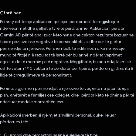
Votuar!
Çfarë bën
Polarity është një aplikacion që lejon përdoruesit të regjistrojnë
ndërveprimet dhe sjelljet e tyre të përditshme. Aplikacioni përdor
Gemini API për të analizuar këto hyrje dhe cakton rezultate bazuar në
tipare pozitive ose negative të personalitetit, si dhe për të gjetur
përmendje të njerëzve. Për shembull, të ndihmosh dikë në nevojë
mund të fitojë një rezultat të lartë për bujarinë, ndërsa veprimet
egoiste do të merrnin pikë negative. Megjithatë, bujaria ndaj lakmisë
është vetëm 1/10 vektorë të përdorur për tipare, përdoren gjithashtu 8
lloje të çrregullimeve të personalitetit.
Polariteti gjurmon përmendjet e njerëzve të veçantë në jetën tuaj, si
p.sh. anëtarët e familjes ose kolegët, dhe i përdor këto të dhëna për të
ndërtuar modele marrëdhëniesh.
Aplikacioni shërben si një mjet zhvillimi personal, duke i lejuar
përdoruesit të:
1. Gjurmoni dhe përcaktoni sasinë e sjelljeve të tyre