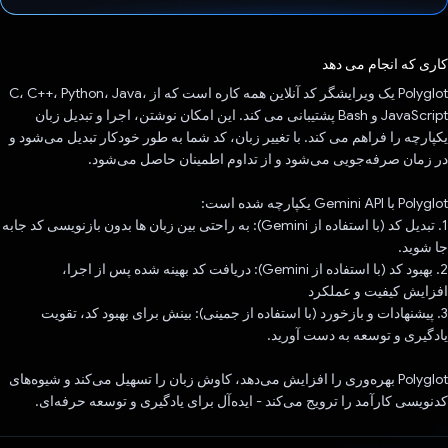
رای داد!
کاری که انجام می دهد
Polyglot یک ویرایشگر کد آنلاین همه کاره است که از C، C++، Python، Java،
JavaScript و Bash پشتیبانی می کند. این امکان نوشتن، اجرا و تبدیل زبان
یکپارچه را فراهم می کند. با تغییر زبان، کد شما به طور خودکار تبدیل می‌شود و
در زمان صرفه‌جویی می‌شود و از تداوم اطمینان حاصل می‌شود.
Polyglot با Gemini API یکپارچه شده است:
1. تبدیل کد (با استفاده از Gemini): به راحتی بین زبان ها بدون بازنویسی کد جابه
جا شوید.
2. بهبود کد (با استفاده از Gemini): دریافت کد بهینه شده پس از اجرا،
افزایش کیفیت و عملکرد
3. پیشنهادات و بازخورد (با استفاده از جمینی): بینش برای بهبود کد، تقویت
یادگیری و توسعه به دست آورید.
Polyglot بهره‌وری را افزایش می‌دهد، کاوش زبان را تسهیل می‌کند و شیوه‌های
کدنویسی کارآمد را ترویج می‌کند - ایده‌آل برای یادگیری و توسعه حرفه‌ای.