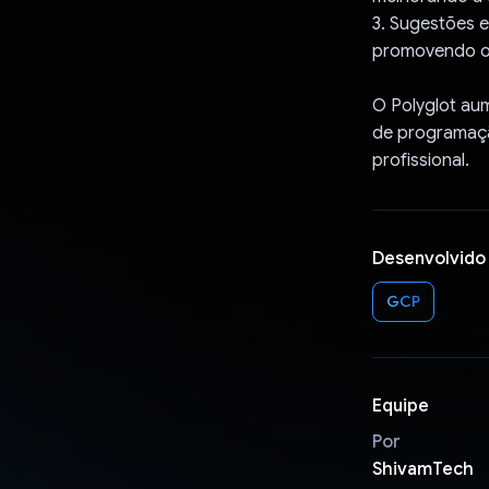
3. Sugestões e
promovendo o 
O Polyglot aum
de programaçã
profissional.
Desenvolvido
GCP
Equipe
Por
ShivamTech