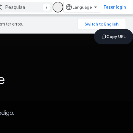
/
Fazer login
m ter erros.
e
ódigo.