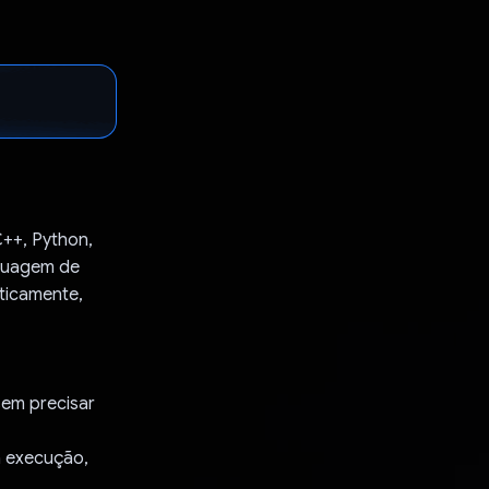
C++, Python,
nguagem de
ticamente,
sem precisar
a execução,