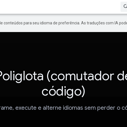
de conteúdos para seu idioma de preferência. As traduções com IA pode
Poliglota (comutador d
código)
ame, execute e alterne idiomas sem perder o c