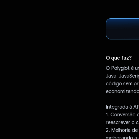
O que faz?
O Polyglot é u
Java, JavaScri
código sem pr
economizando 
Integrada à AP
1. Conversão d
reescrever o 
2. Melhoria d
melhorando a 