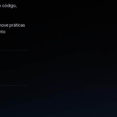
o código,
move práticas
nto