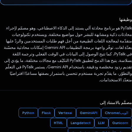
تم التصويت.
وظيفتها
‫PyTalk هو برنامج محادثة آلي يستند إلى الذكاء الاصطناعي، وهو مصمّم لإجراء
محادثات ذكية ومشابهة للبشر حول مواضيع مختلفة. ويستخدم تكنولوجيات
متقدّمة لمعالجة اللغات الطبيعية من أجل فهم طلبات المستخدمين والردّ عليها
بعدّة لغات. توفّر واجهة برمجة التطبيقات Gemini API إمكانات محادثية محسّنة
في PyTalk، كما تتيح الوصول إلى البيانات في الوقت الفعلي وترجمة اللغة
بسلاسة. يتيح هذا الدمج لتطبيق PyTalk التكيّف مع مجالات مختلفة، ما يؤدي إلى
تقديم ردود مخصّصة ودقيقة. باستخدام Gemini API، يستمر PyTalk في التعلّم
والتطوّر، ما يقدّم تجربة مستخدِم تتحسن باستمرار بصفتها مساعدًا افتراضيًا
متعدّد الاستخدامات.
مصمَّم بالاستناد إلى
الويب/Chrome
GeminiAPI
Vertexai
Flask
Python
HTML
Langdetect
LLM
Gunicorn