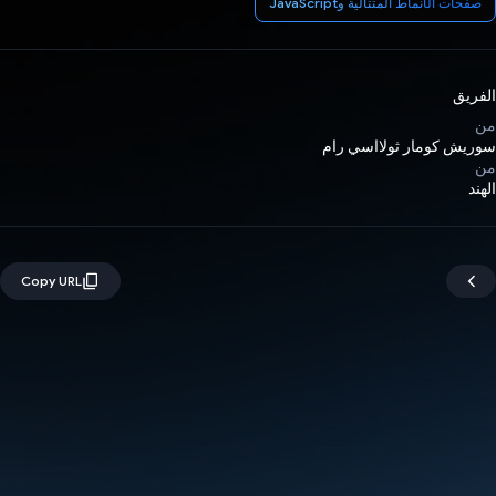
صفحات الأنماط المتتالية وJavaScript
الفريق
من
سوريش كومار ثولااسي رام
من
الهند