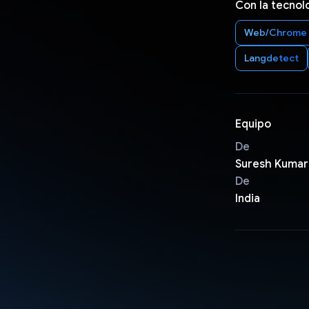
Con la tecnol
Web/Chrome
Langdetect
Equipo
De
Suresh Kumar
De
India