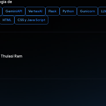
ogía de
GeminiAPI
VertexAI
Flask
Python
Gunicorn
LL
HTML
CSS y Java Script
 Thulasi Ram