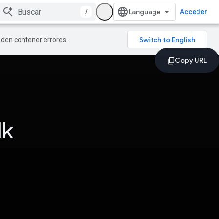
/
Acceder
ueden contener errores.
lk