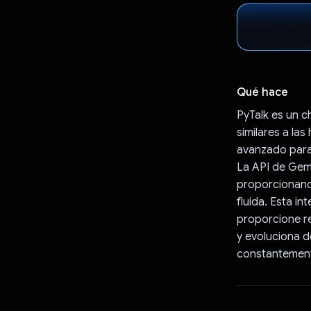
Qué hace
PyTalk es un c
similares a la
avanzado para 
La API de Gem
proporcionand
fluida. Esta i
proporcione re
y evoluciona d
constantemente