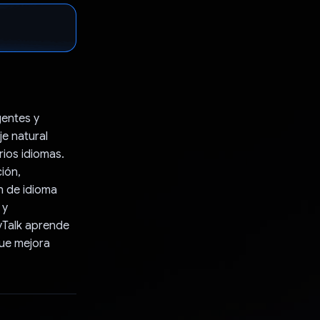
gentes y
je natural
ios idiomas.
ión,
n de idioma
 y
yTalk aprende
que mejora