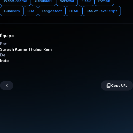
Web/Chrome
GeminiAPI
Vertexai
Flask
Python
Gunicorn
LLM
Langdetect
HTML
CSS et JavaScript
Équipe
Par
Suresh Kumar Thulasi Ram
De
Inde