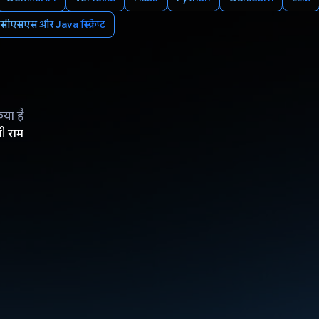
सीएसएस और Java स्क्रिप्ट
िया है
ी राम