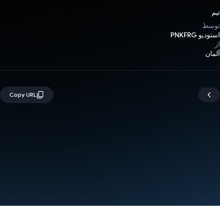
تیم
توسط
استودیو PNKFRG
از
آلمان