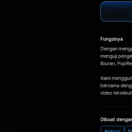
Fungsinya
Dengan menggu
menguji penget
liburan, PopR
Kami mengguna
bersama denga
video tersebut
Dibuat denga
Android
F