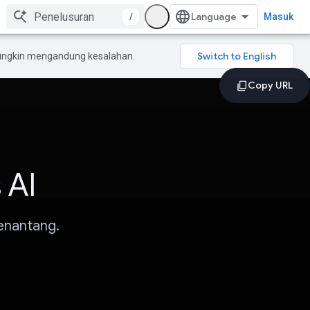
/
Masuk
mungkin mengandung kesalahan.
 AI
enantang.