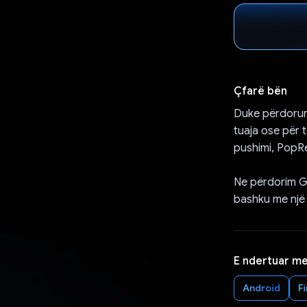
Çfarë bën
Duke përdorur 
tuaja ose për t
pushimi, PopR
Ne përdorim Ge
bashku me një 
E ndertuar m
Android
F