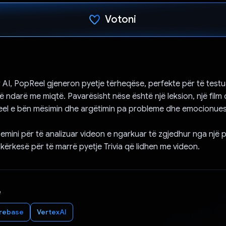
Votoni
Votuar!
AI, PopReel gjeneron pyetje tërheqëse, perfekte për të testu
ë ndarë me miqtë. Pavarësisht nëse është një leksion, një film 
eel e bën mësimin dhe argëtimin pa probleme dhe emocionues
mini për të analizuar videon e ngarkuar të zgjedhur nga një 
kërkesë për të marrë pyetje Trivia që lidhen me videon.
e
irebase
VertexAI