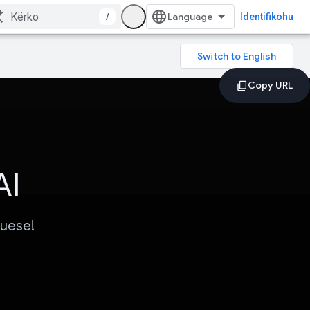
/
Identifikohu
AI
duese!