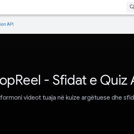
ion API
.
opReel - Sfidat e Quiz 
formoni videot tuaja në kuize argëtuese dhe sfi