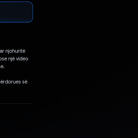
ar njohuritë
ose një video
e.
përdorues së