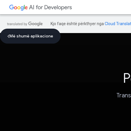
Kjo faqe është përkthyer nga
Cloud Translat
Më shumë aplikacione
P
Trans