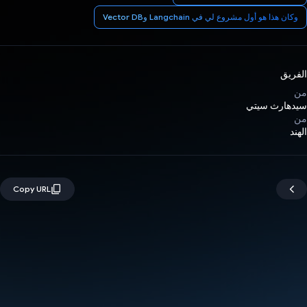
وكان هذا هو أول مشروع لي في Langchain وVector DB
الفريق
من
سيدهارث سيتي
من
الهند