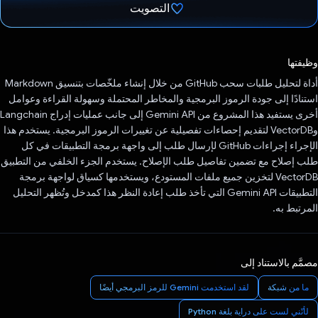
التصويت
تم التصويت.
وظيفتها
أداة لتحليل طلبات سحب GitHub من خلال إنشاء ملخّصات بتنسيق Markdown
استنادًا إلى جودة الرموز البرمجية والمخاطر المحتملة وسهولة القراءة وعوامل
أخرى يستفيد هذا المشروع من Gemini API إلى جانب عمليات إدراج Langchain
وVectorDB لتقديم إحصاءات تفصيلية عن تغييرات الرموز البرمجية. يستخدم هذا
الإجراء إجراءات GitHub لإرسال طلب إلى واجهة برمجة التطبيقات في كل
طلب إصلاح مع تضمين تفاصيل طلب الإصلاح. يستخدم الجزء الخلفي من التطبيق
VectorDB لتخزين جميع ملفات المستودع، ويستخدمها كسياق لواجهة برمجة
التطبيقات Gemini API التي تأخذ طلب إعادة النظر هذا كمدخل وتُظهر التحليل
المرتبط به.
مصمَّم بالاستناد إلى
ما من شبكة
لقد استخدمت Gemini للرمز البرمجي أيضًا
لأنّني لست على دراية بلغة Python