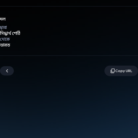
দল
দ্বারা
সিদ্ধার্থ শেঠি
থেকে
ভারত