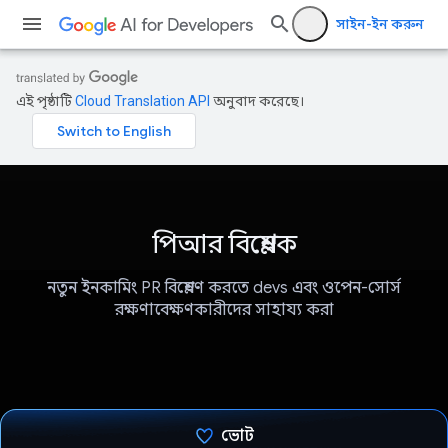
সাইন-ইন করুন
এই পৃষ্ঠাটি
Cloud Translation API
অনুবাদ করেছে।
পিআর বিশ্লেষক
নতুন ইনকামিং PR বিশ্লেষণ করতে devs এবং ওপেন-সোর্স
রক্ষণাবেক্ষণকারীদের সাহায্য করা
ভোট