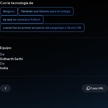
Con la tecnología de
Ninguno
También usé Gemini para el código
ya que no conozco Python
y este fue mi primer proyecto de Langchain y Vector DB
Equipo
De
Sidharth Sethi
De
India