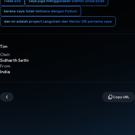
Tidak ada
Saya juga menggunakan Gemini untuk kode
karena saya tidak terbiasa dengan Python
dan ini adalah project Langchain dan Vector DB pertama saya
Tim
Oleh
Sidharth Sethi
From
India