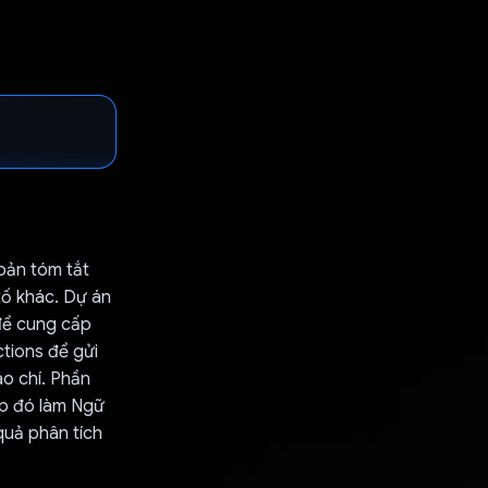
bản tóm tắt
tố khác. Dự án
để cung cấp
ctions để gửi
áo chí. Phần
ệp đó làm Ngữ
quả phân tích