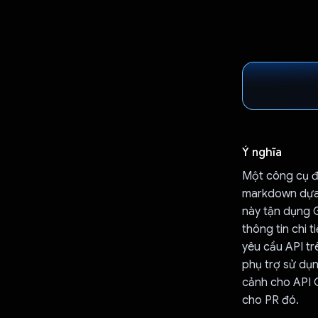
Ý nghĩa
Một công cụ đ
markdown dựa t
này tận dụng 
thông tin chi 
yêu cầu API tr
phụ trợ sử dụ
cảnh cho API G
cho PR đó.