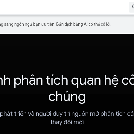
g sang ngôn ngữ bạn ưu tiên. Bản dịch bằng AI có thể có lỗi.
ình phân tích quan hệ c
chúng
phát triển và người duy trì nguồn mở phân tích c
thay đổi mới