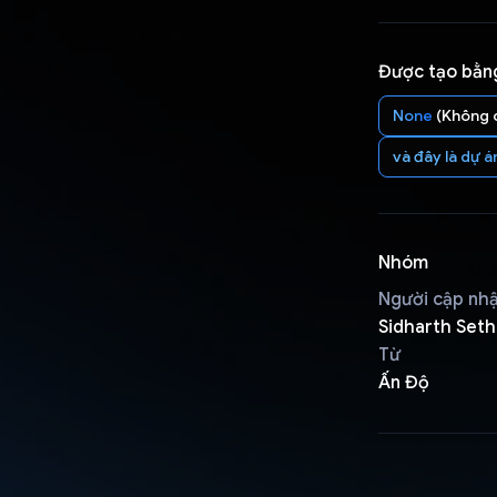
Được tạo bằn
None
(Không 
và đây là dự á
Nhóm
Người cập nh
Sidharth Seth
Từ
Ấn Độ