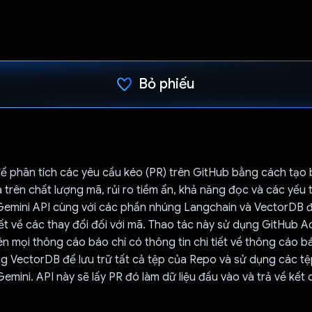
Bỏ phiếu
Đã bình chọn!
ể phân tích các yêu cầu kéo (PR) trên GitHub bằng cách tạo 
rên chất lượng mã, rủi ro tiềm ẩn, khả năng đọc và các yếu 
Gemini API cùng với các phần nhúng Langchain và VectorDB 
tiết về các thay đổi đối với mã. Thao tác này sử dụng GitHub A
ên mọi thông cáo báo chí có thông tin chi tiết về thông cáo b
ng VectorDB để lưu trữ tất cả tệp của Repo và sử dụng các t
emini. API này sẽ lấy PR đó làm dữ liệu đầu vào và trả về kết 