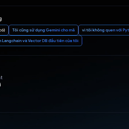
g
có)
Tôi cũng sử dụng Gemini cho mã
vì tôi không quen với Py
n Langchain và Vector DB đầu tiên của tôi
ật
i