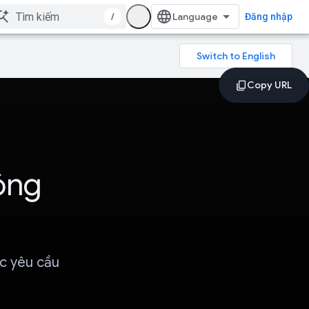
/
Đăng nhập
ông
ác yêu cầu