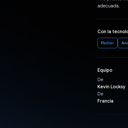
adecuada.
Con la tecnol
Flutter
An
Equipo
De
Kevin Locksy
De
Francia