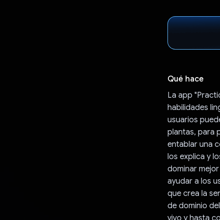
Qué hace
La app "Practi
habilidades li
usuarios puede
plantas, para 
entablar una c
los explica y 
dominar mejor 
ayudar a los u
que crea la se
de dominio del
vivo y hasta c