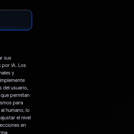
ar sus
 por IA. Los
males y
 simplemente
s del usuario,
s que permitan
dismos para
 al humano, lo
justar el nivel
rrecciones en
orma