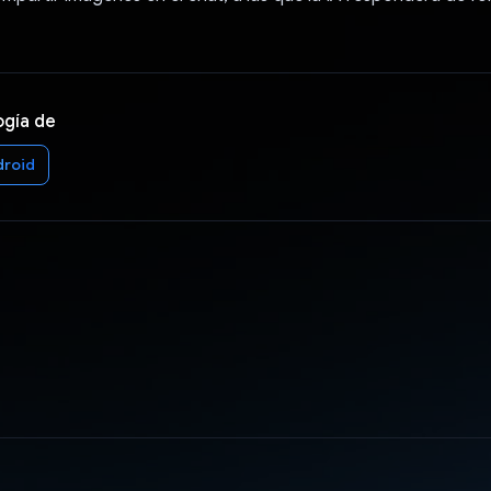
ogía de
droid