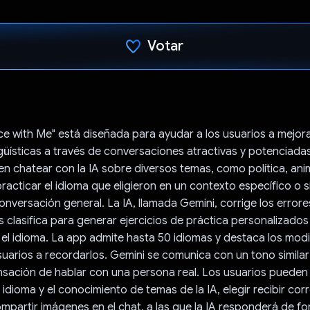
Votar
Votaste
ce with Me" está diseñada para ayudar a los usuarios a mejor
ngüísticas a través de conversaciones atractivas y potenciadas
n chatear con la IA sobre diversos temas, como política, ani
practicar el idioma que eligieron en un contexto específico o
onversación general. La IA, llamada Gemini, corrige los errore
los clasifica para generar ejercicios de práctica personalizado
el idioma. La app admite hasta 50 idiomas y destaca los mo
suarios a recordarlos. Gemini se comunica con un tono similar
nsación de hablar con una persona real. Los usuarios pueden a
 idioma y el conocimiento de temas de la IA, elegir recibir co
ompartir imágenes en el chat, a las que la IA responderá de f