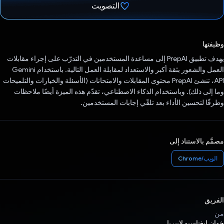
التصويت
تم التصويت.
وظيفتها
يهدف تطبيق PrepAI إلى مساعدة المستخدمين في التدرّب على إجراء مقابلات
العمل والشعور بثقة أكبر والاستعداد لمقابلة العمل التالية. باستخدام Gemini
API، تنشئ PrepAI محتوى المقابلات والامتحانات (الأسئلة والخيارات والتلميحات
وما إلى ذلك). وباستخدام الذكاء الاصطناعي، تقدّم هذه الميزة أيضًا ملاحظات
وطرقًا لتحسين الأداء بعد تلقّي إجابات المستخدمين.
مصمَّم بالاستناد إلى
الويب/Chrome
الفريق
من
خوان إيغناسيو لابيريا