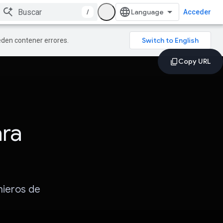
/
Acceder
ueden contener errores.
ara
nieros de