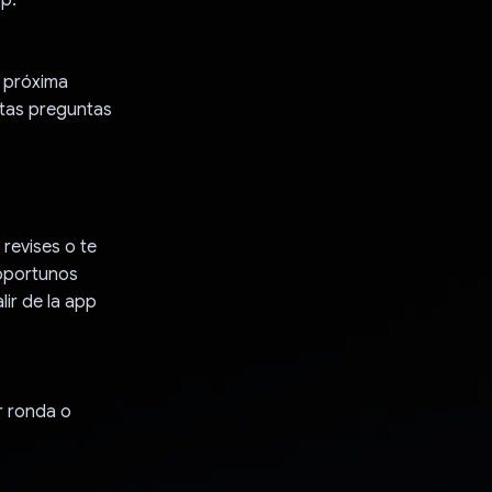
a próxima
ntas preguntas
revises o te
 oportunos
lir de la app
r ronda o