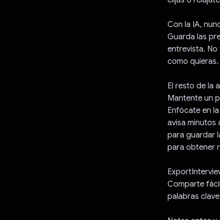
Con la IA, nu
Guarda las pre
entrevista. No
como quieras.
El resto de la 
Mantente un p
Enfócate en la
avisa minutos 
para guardar l
para obtener r
ExportIntervi
Comparte fáci
palabras clav