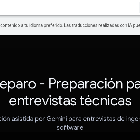
r contenido a tu idioma preferido. Las traducciones realizadas con IA p
eparo - Preparación p
entrevistas técnicas
ión asistida por Gemini para entrevistas de inge
software