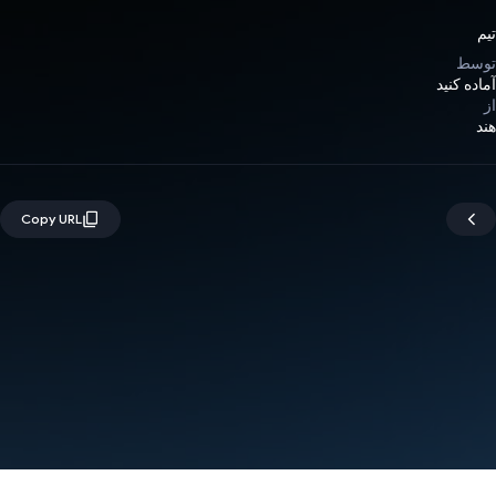
تیم
توسط
آماده کنید
از
هند